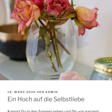
VERÖFFENTLICHT
18. MÄRZ 2020
VON
ADMIN
AM
Ein Hoch auf die Selbstliebe
Kannst Du in den Spiegel sehen und Dir von ganzem