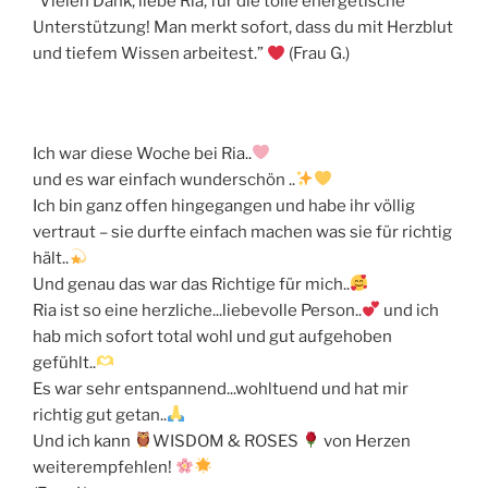
“Vielen Dank, liebe Ria, für die tolle energetische
Unterstützung! Man merkt sofort, dass du mit Herzblut
und tiefem Wissen arbeitest.”
(Frau G.)
Ich war diese Woche bei Ria..
und es war einfach wunderschön ..
Ich bin ganz offen hingegangen und habe ihr völlig
vertraut – sie durfte einfach machen was sie für richtig
hält..
Und genau das war das Richtige für mich..
Ria ist so eine herzliche...liebevolle Person..
und ich
hab mich sofort total wohl und gut aufgehoben
gefühlt..
Es war sehr entspannend...wohltuend und hat mir
richtig gut getan..
Und ich kann
WISDOM & ROSES
von Herzen
weiterempfehlen!