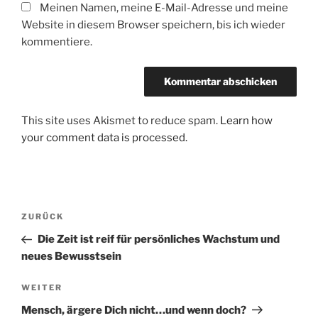
Meinen Namen, meine E-Mail-Adresse und meine
Website in diesem Browser speichern, bis ich wieder
kommentiere.
This site uses Akismet to reduce spam.
Learn how
your comment data is processed.
Beitrags-
Vorheriger
ZURÜCK
Navigation
Beitrag
Die Zeit ist reif für persönliches Wachstum und
neues Bewusstsein
Nächster
WEITER
Beitrag
Mensch, ärgere Dich nicht…und wenn doch?