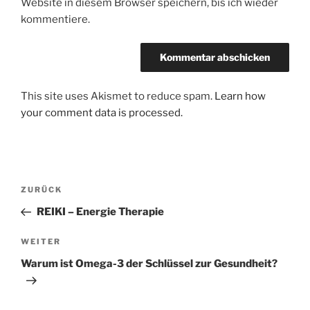
Website in diesem Browser speichern, bis ich wieder
kommentiere.
This site uses Akismet to reduce spam.
Learn how
your comment data is processed.
Beitrags-
Vorheriger
ZURÜCK
Navigation
Beitrag
REIKI – Energie Therapie
Nächster
WEITER
Beitrag
Warum ist Omega-3 der Schlüssel zur Gesundheit?