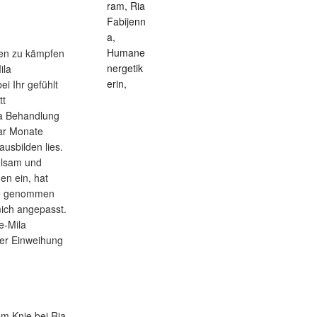
ken zu kämpfen
ila
i Ihr gefühlt
tt
ila Behandlung
aar Monate
ausbilden lies.
hlsam und
gen ein, hat
nge genommen
mich angepasst.
e-Mila
ler Einweihung
m Knie bei Ria