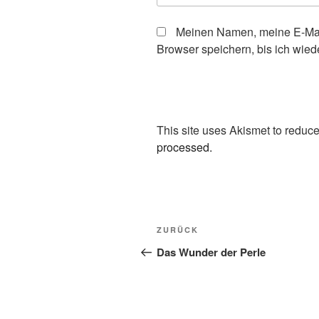
Meinen Namen, meine E-Mai
Browser speichern, bis ich wie
This site uses Akismet to redu
processed.
Beitrags-
Vorheriger
ZURÜCK
Navigation
Beitrag
Das Wunder der Perle