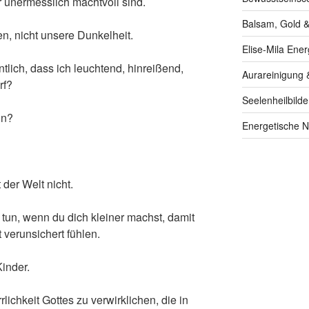
ir unermesslich machtvoll sind.
Balsam, Gold &
ten, nicht unsere Dunkelheit.
Elise-Mila Ener
ntlich, dass ich leuchtend, hinreißend,
Aurareinigung 
rf?
Seelenheilbilde
in?
Energetische N
 der Welt nicht.
 tun, wenn du dich kleiner machst, damit
 verunsichert fühlen.
Kinder.
ichkeit Gottes zu verwirklichen, die in