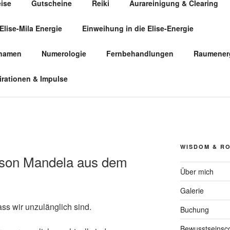
eise
Gutscheine
Reiki
Aurareinigung & Clearing
Elise-Mila Energie
Einweihung in die Elise-Energie
ÜR HUMANENERGETIK
snamen
Numerologie
Fernbehandlungen
Raumenerg
irationen & Impulse
WISDOM & R
elson Mandela aus dem
Über mich
Galerie
dass wir unzulänglich sind.
Buchung
Bewusstseinsc