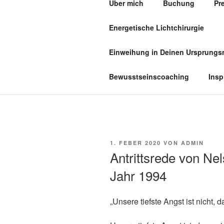
Über mich
Buchung
Pr
Zum
Inhalt
Energetische Lichtchirurgie
springen
PRAXIS F
Einweihung in Deinen Ursprung
Bewusstseinscoaching
Insp
VERÖFFENTLICHT
1. FEBER 2020
VON
ADMIN
AM
Antrittsrede von N
Jahr 1994
„Unsere tiefste Angst ist nicht, 