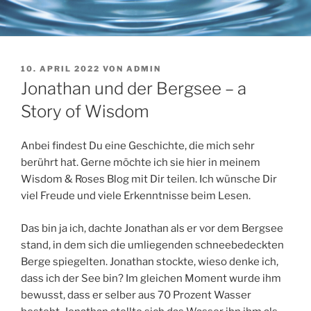
VERÖFFENTLICHT
10. APRIL 2022
VON
ADMIN
AM
Jonathan und der Bergsee – a
Story of Wisdom
Anbei findest Du eine Geschichte, die mich sehr
berührt hat. Gerne möchte ich sie hier in meinem
Wisdom & Roses Blog mit Dir teilen. Ich wünsche Dir
viel Freude und viele Erkenntnisse beim Lesen.
Das bin ja ich, dachte Jonathan als er vor dem Bergsee
stand, in dem sich die umliegenden schneebedeckten
Berge spiegelten. Jonathan stockte, wieso denke ich,
dass ich der See bin? Im gleichen Moment wurde ihm
bewusst, dass er selber aus 70 Prozent Wasser