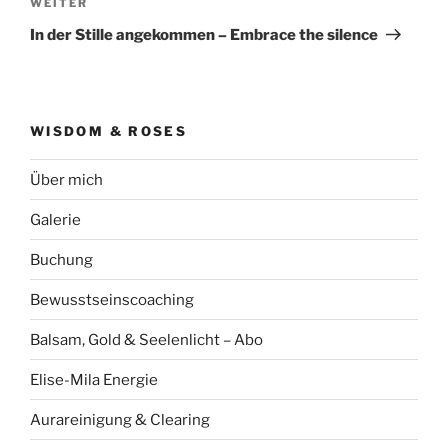
Nächster
WEITER
Beitrag
In der Stille angekommen – Embrace the silence
WISDOM & ROSES
Über mich
Galerie
Buchung
Bewusstseinscoaching
Balsam, Gold & Seelenlicht – Abo
Elise-Mila Energie
Aurareinigung & Clearing