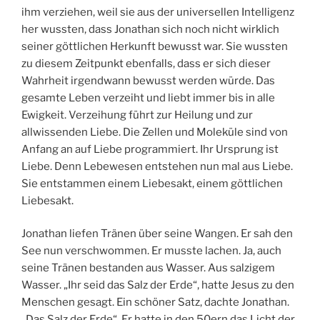
ihm verziehen, weil sie aus der universellen Intelligenz
her wussten, dass Jonathan sich noch nicht wirklich
seiner göttlichen Herkunft bewusst war. Sie wussten
zu diesem Zeitpunkt ebenfalls, dass er sich dieser
Wahrheit irgendwann bewusst werden würde. Das
gesamte Leben verzeiht und liebt immer bis in alle
Ewigkeit. Verzeihung führt zur Heilung und zur
allwissenden Liebe. Die Zellen und Moleküle sind von
Anfang an auf Liebe programmiert. Ihr Ursprung ist
Liebe. Denn Lebewesen entstehen nun mal aus Liebe.
Sie entstammen einem Liebesakt, einem göttlichen
Liebesakt.
Jonathan liefen Tränen über seine Wangen. Er sah den
See nun verschwommen. Er musste lachen. Ja, auch
seine Tränen bestanden aus Wasser. Aus salzigem
Wasser. „Ihr seid das Salz der Erde“, hatte Jesus zu den
Menschen gesagt. Ein schöner Satz, dachte Jonathan.
„Das Salz der Erde“. Er hatte in den 50ern das Licht der