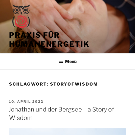
Zum
Inhalt
springen
PRAXIS FÜR
HUMANENERGETIK
Menü
SCHLAGWORT:
STORYOFWISDOM
VERÖFFENTLICHT
10. APRIL 2022
AM
Jonathan und der Bergsee – a Story of
Wisdom