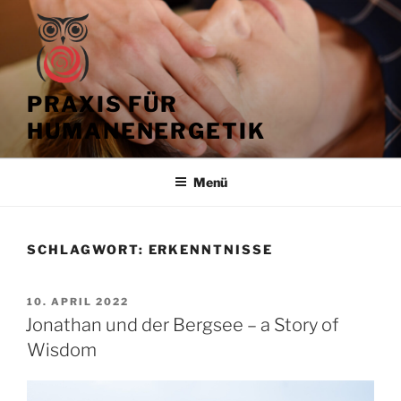
Zum
Inhalt
springen
PRAXIS FÜR
HUMANENERGETIK
Menü
SCHLAGWORT:
ERKENNTNISSE
VERÖFFENTLICHT
10. APRIL 2022
AM
Jonathan und der Bergsee – a Story of
Wisdom