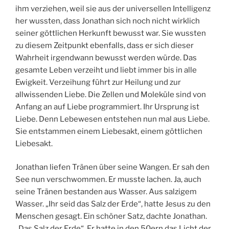
ihm verziehen, weil sie aus der universellen Intelligenz
her wussten, dass Jonathan sich noch nicht wirklich
seiner göttlichen Herkunft bewusst war. Sie wussten
zu diesem Zeitpunkt ebenfalls, dass er sich dieser
Wahrheit irgendwann bewusst werden würde. Das
gesamte Leben verzeiht und liebt immer bis in alle
Ewigkeit. Verzeihung führt zur Heilung und zur
allwissenden Liebe. Die Zellen und Moleküle sind von
Anfang an auf Liebe programmiert. Ihr Ursprung ist
Liebe. Denn Lebewesen entstehen nun mal aus Liebe.
Sie entstammen einem Liebesakt, einem göttlichen
Liebesakt.
Jonathan liefen Tränen über seine Wangen. Er sah den
See nun verschwommen. Er musste lachen. Ja, auch
seine Tränen bestanden aus Wasser. Aus salzigem
Wasser. „Ihr seid das Salz der Erde“, hatte Jesus zu den
Menschen gesagt. Ein schöner Satz, dachte Jonathan.
„Das Salz der Erde“. Er hatte in den 50ern das Licht der