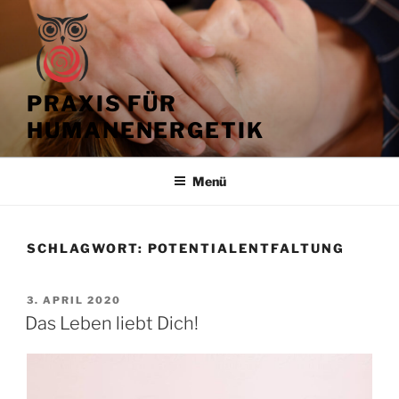
Zum
Inhalt
springen
PRAXIS FÜR
HUMANENERGETIK
Menü
SCHLAGWORT:
POTENTIALENTFALTUNG
VERÖFFENTLICHT
3. APRIL 2020
AM
Das Leben liebt Dich!