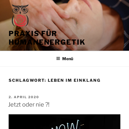
Zum
Inhalt
springen
PRAXIS FÜR
HUMANENERGETIK
Menü
SCHLAGWORT:
LEBEN IM EINKLANG
VERÖFFENTLICHT
2. APRIL 2020
AM
Jetzt oder nie ?!