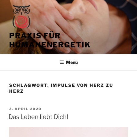
Zum
Inhalt
springen
PRAXIS FÜR
HUMANENERGETIK
Menü
SCHLAGWORT:
IMPULSE VON HERZ ZU
HERZ
VERÖFFENTLICHT
3. APRIL 2020
AM
Das Leben liebt Dich!