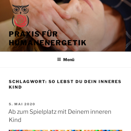
Zum
Inhalt
springen
PRAXIS FÜR
HUMANENERGETIK
Menü
SCHLAGWORT:
SO LEBST DU DEIN INNERES
KIND
VERÖFFENTLICHT
5. MAI 2020
AM
Ab zum Spielplatz mit Deinem inneren
Kind