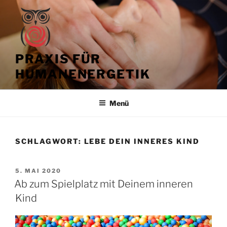
Zum
Inhalt
springen
PRAXIS FÜR
HUMANENERGETIK
Menü
SCHLAGWORT:
LEBE DEIN INNERES KIND
VERÖFFENTLICHT
5. MAI 2020
AM
Ab zum Spielplatz mit Deinem inneren
Kind