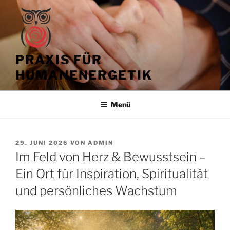
Zum
Inhalt
springen
PRAXIS FÜR
HUMANENERGETIK
Menü
VERÖFFENTLICHT
29. JUNI 2026
VON
ADMIN
AM
Im Feld von Herz & Bewusstsein –
Ein Ort für Inspiration, Spiritualität
und persönliches Wachstum