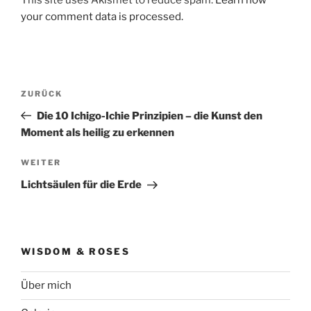
your comment data is processed.
Beitrags-
Vorheriger
ZURÜCK
Navigation
Beitrag
Die 10 Ichigo-Ichie Prinzipien – die Kunst den
Moment als heilig zu erkennen
Nächster
WEITER
Beitrag
Lichtsäulen für die Erde
WISDOM & ROSES
Über mich