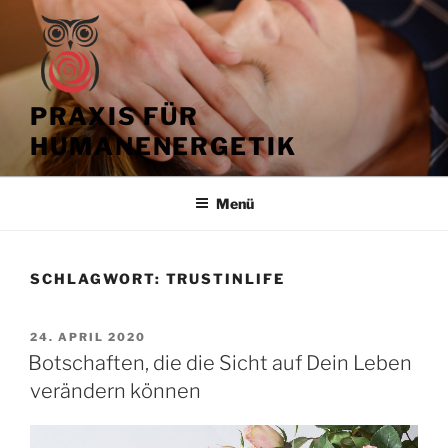
Zum
Inhalt
springen
PRAXIS FÜR
HUMANENERGETIK
Menü
SCHLAGWORT:
TRUSTINLIFE
VERÖFFENTLICHT
24. APRIL 2020
AM
Botschaften, die die Sicht auf Dein Leben
verändern können