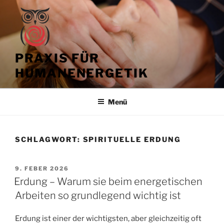
Zum
Inhalt
springen
PRAXIS FÜR
HUMANENERGETIK
Menü
SCHLAGWORT:
SPIRITUELLE ERDUNG
VERÖFFENTLICHT
9. FEBER 2026
AM
Erdung – Warum sie beim energetischen
Arbeiten so grundlegend wichtig ist
Erdung ist einer der wichtigsten, aber gleichzeitig oft