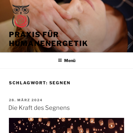
Zum
Inhalt
springen
PRAXIS FÜR
HUMANENERGETIK
Menü
SCHLAGWORT:
SEGNEN
VERÖFFENTLICHT
28. MÄRZ 2024
AM
Die Kraft des Segnens