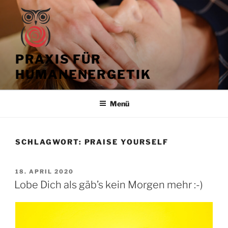
Zum
Inhalt
springen
PRAXIS FÜR
HUMANENERGETIK
Menü
SCHLAGWORT:
PRAISE YOURSELF
VERÖFFENTLICHT
18. APRIL 2020
AM
Lobe Dich als gäb’s kein Morgen mehr :-)