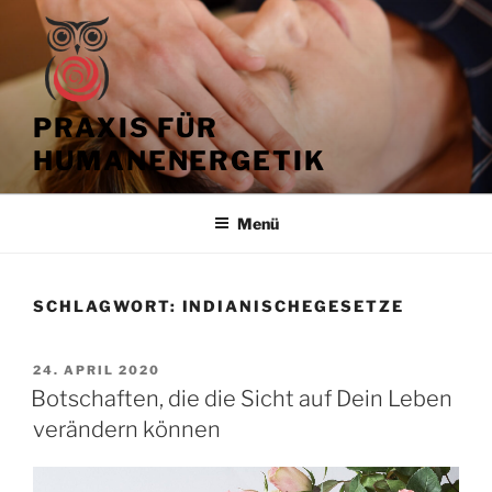
Zum
Inhalt
springen
PRAXIS FÜR
HUMANENERGETIK
Menü
SCHLAGWORT:
INDIANISCHEGESETZE
VERÖFFENTLICHT
24. APRIL 2020
AM
Botschaften, die die Sicht auf Dein Leben
verändern können