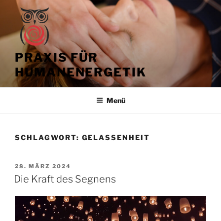
Zum
Inhalt
springen
PRAXIS FÜR
HUMANENERGETIK
Menü
SCHLAGWORT:
GELASSENHEIT
VERÖFFENTLICHT
28. MÄRZ 2024
AM
Die Kraft des Segnens