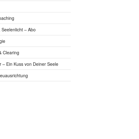
oaching
 Seelenlicht – Abo
gie
& Clearing
r – Ein Kuss von Deiner Seele
euausrichtung