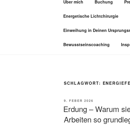
Über mich
Buchung
Pr
Zum
Inhalt
Energetische Lichtchirurgie
springen
PRAXIS F
Einweihung in Deinen Ursprung
Bewusstseinscoaching
Insp
SCHLAGWORT:
ENERGIEFE
VERÖFFENTLICHT
9. FEBER 2026
AM
Erdung – Warum sie
Arbeiten so grundleg