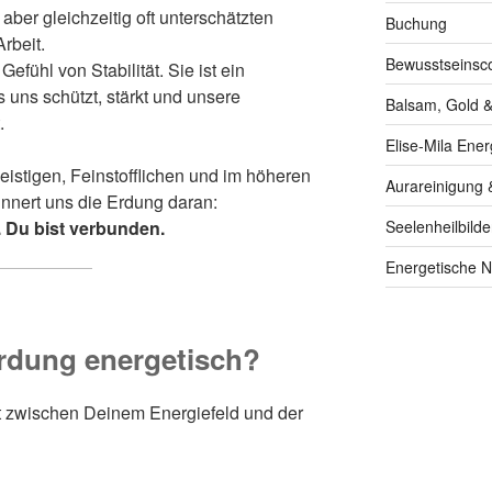
 aber gleichzeitig oft unterschätzten
Buchung
rbeit.
Bewusstseinsc
 Gefühl von Stabilität. Sie ist ein
s uns schützt, stärkt und unsere
Balsam, Gold &
.
Elise-Mila Ener
 Geistigen, Feinstofflichen und im höheren
Aurareinigung 
nnert uns die Erdung daran:
Seelenheilbilde
r. Du bist verbunden.
Energetische N
rdung energetisch?
t zwischen Deinem Energiefeld und der