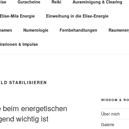
eise
Gutscheine
Reiki
Aurareinigung & Clearing
Elise-Mila Energie
Einweihung in die Elise-Energie
ÜR HUMANENERGETIK
snamen
Numerologie
Fernbehandlungen
Raumenerg
irationen & Impulse
LD STABILISIEREN
WISDOM & R
 beim energetischen
Über mich
end wichtig ist
Galerie