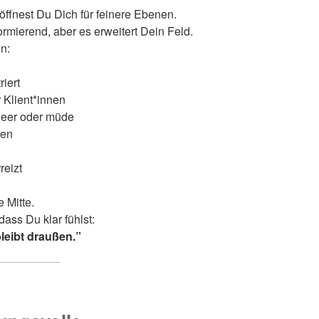
öffnest Du Dich für feinere Ebenen.
rmierend, aber es erweitert Dein Feld.
n:
riert
 Klient*innen
 leer oder müde
men
reizt
 Mitte.
dass Du klar fühlst:
bleibt draußen.”