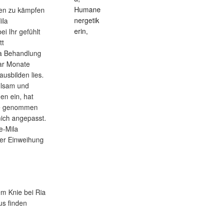
ken zu kämpfen
ila
i Ihr gefühlt
tt
ila Behandlung
aar Monate
ausbilden lies.
hlsam und
gen ein, hat
nge genommen
mich angepasst.
e-Mila
ler Einweihung
m Knie bei Ria
us finden