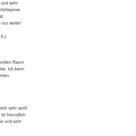
v und sehr
infühlsamer
st.
e nur weiter
S.)
ftvollen Raum
se. Ich kann
hlen.
leich sehr wohl.
ist freundlich
ne und sehr