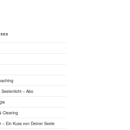
OSES
oaching
 Seelenlicht – Abo
gie
& Clearing
r – Ein Kuss von Deiner Seele