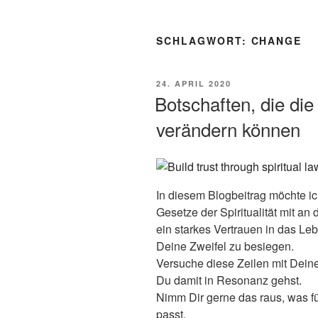
SCHLAGWORT:
CHANGE
VERÖFFENTLICHT
24. APRIL 2020
AM
Botschaften, die die
verändern können
In diesem Blogbeitrag möchte ic
Gesetze der Spiritualität mit a
ein starkes Vertrauen in das Le
Deine Zweifel zu besiegen.
Versuche diese Zeilen mit Dein
Du damit in Resonanz gehst.
Nimm Dir gerne das raus, was fü
passt.