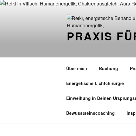
Zum
Inhalt
springen
PRAXIS F
Über mich
Buchung
Pr
Energetische Lichtchirurgie
Einweihung in Deinen Ursprung
Bewusstseinscoaching
Insp