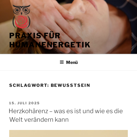
Zum
Inhalt
springen
PRAXIS FÜR
HUMANENERGETIK
Menü
SCHLAGWORT:
BEWUSSTSEIN
VERÖFFENTLICHT
15. JULI 2025
AM
Herzkohärenz – was es ist und wie es die
Welt verändern kann