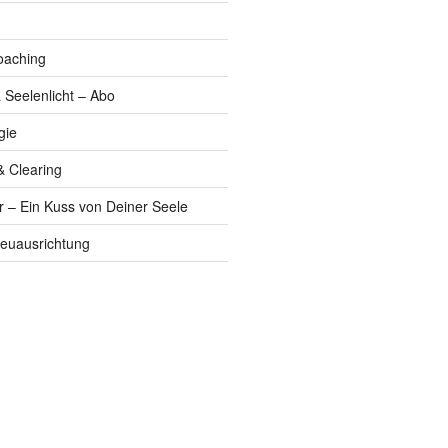
oaching
 Seelenlicht – Abo
gie
& Clearing
r – Ein Kuss von Deiner Seele
euausrichtung