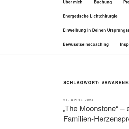
Über mich
Buchung
Pr
Zum
Inhalt
Energetische Lichtchirurgie
springen
PRAXIS F
Einweihung in Deinen Ursprung
Bewusstseinscoaching
Insp
SCHLAGWORT:
#AWARENE
VERÖFFENTLICHT
21. APRIL 2024
AM
„The Moonstone“ – e
Familien-Herzenspr