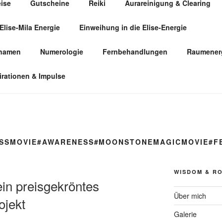
eise
Gutscheine
Reiki
Aurareinigung & Clearing
Elise-Mila Energie
Einweihung in die Elise-Energie
ÜR HUMANENERGETIK
snamen
Numerologie
Fernbehandlungen
Raumenerg
irationen & Impulse
SSMOVIE#AWARENESS#MOONSTONEMAGICMOVIE#
WISDOM & R
in preisgekröntes
Über mich
ojekt
Galerie