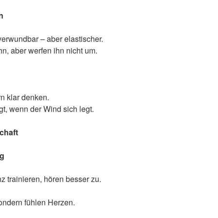
n
verwundbar – aber elastischer.
hn, aber werfen ihn nicht um.
rn klar denken.
gt, wenn der Wind sich legt.
chaft
ag
 trainieren, hören besser zu.
sondern fühlen Herzen.