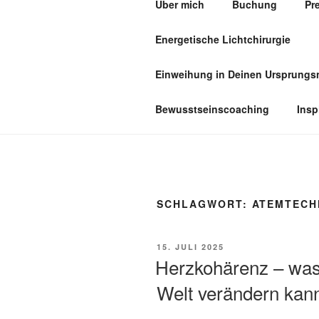
Über mich
Buchung
Pr
Zum
Inhalt
Energetische Lichtchirurgie
springen
PRAXIS F
Einweihung in Deinen Ursprung
Bewusstseinscoaching
Insp
SCHLAGWORT:
ATEMTECH
VERÖFFENTLICHT
15. JULI 2025
AM
Herzkohärenz – was 
Welt verändern kan