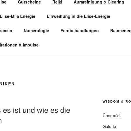
eise
Gutscheine
Reiki
Aurareinigung & Clearing
Elise-Mila Energie
Einweihung in die Elise-Energie
ÜR HUMANENERGETIK
snamen
Numerologie
Fernbehandlungen
Raumenerg
irationen & Impulse
NIKEN
WISDOM & R
es ist und wie es die
Über mich
n
Galerie