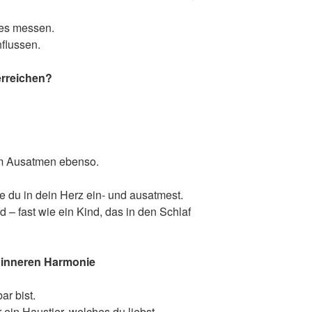
 es messen.
flussen.
rreichen?
im Ausatmen ebenso.
wie du in dein Herz ein- und ausatmest.
d – fast wie ein Kind, das in den Schlaf
r inneren Harmonie
r bist.
 ein Haustier, welches du liebst.