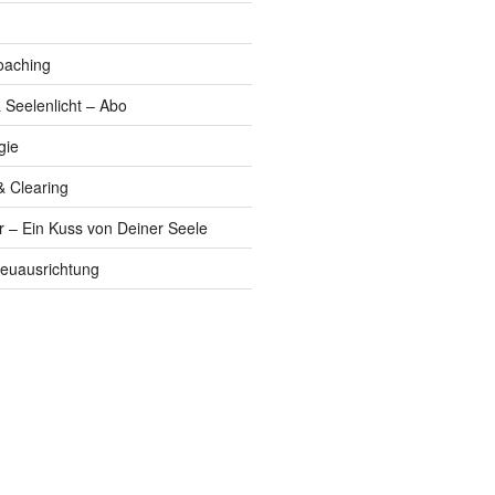
oaching
 Seelenlicht – Abo
gie
& Clearing
r – Ein Kuss von Deiner Seele
euausrichtung