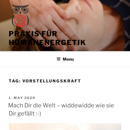
Skip
to
content
PRAXIS FÜR
HUMANENERGETIK
Menu
TAG:
VORSTELLUNGSKRAFT
POSTED
1. MAY 2020
ON
Mach Dir die Welt – widdewidde wie sie
Dir gefällt :-)