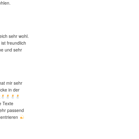
hlen.
leich sehr wohl.
ist freundlich
ne und sehr
at mir sehr
icke in der
t
e Texte
sehr passend
 zentrieren