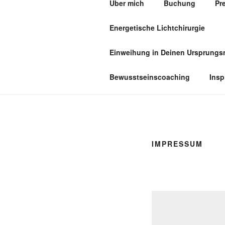
Über mich
Buchung
Pr
Skip
to
Energetische Lichtchirurgie
content
PRAXIS F
Einweihung in Deinen Ursprung
Bewusstseinscoaching
Insp
IMPRESSUM