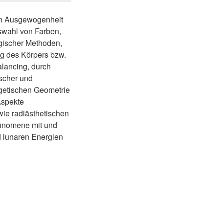
hen Ausgewogenheit
uswahl von Farben,
ogischer Methoden,
ng des Körpers bzw.
alancing, durch
ischer und
getischen Geometrie
Aspekte
ie radiästhetischen
hänomene mit und
d lunaren Energien