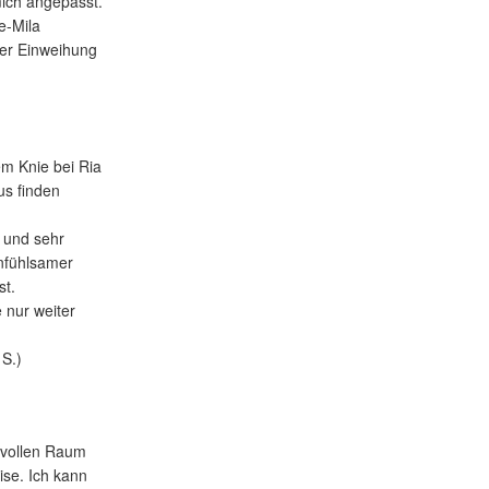
mich angepasst.
e-Mila
ler Einweihung
m Knie bei Ria
us finden
v und sehr
infühlsamer
st.
e nur weiter
S.)
ftvollen Raum
se. Ich kann