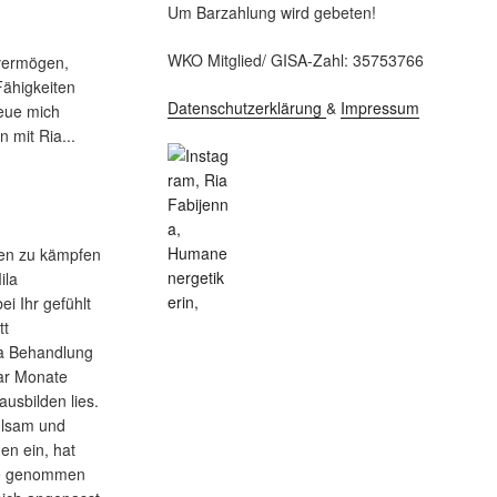
Um Barzahlung wird gebeten!
WKO Mitglied/ GISA-Zahl: 35753766
svermögen,
Fähigkeiten
Datenschutzerklärung
&
Impressum
reue mich
n mit Ria...
ken zu kämpfen
ila
i Ihr gefühlt
tt
ila Behandlung
aar Monate
ausbilden lies.
hlsam und
gen ein, hat
nge genommen