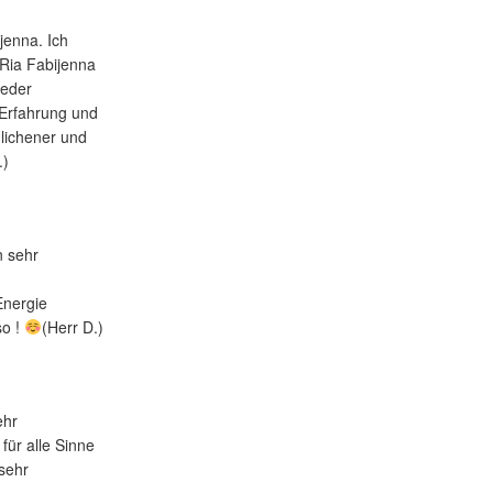
jenna. Ich
Ria Fabijenna
ieder
 Erfahrung und
glichener und
.)
n sehr
Energie
so !
(Herr D.)
ehr
für alle Sinne
 sehr