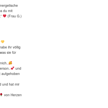
 energetische
s du mit
.”
(Frau G.)
abe ihr völlig
was sie für
mich..
Person..
und
ut aufgehoben
d und hat mir
von Herzen