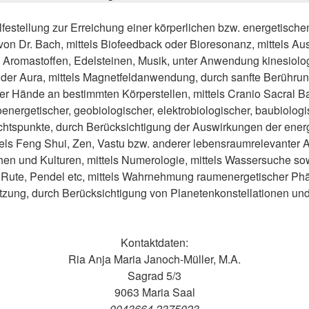
lfestellung zur Erreichung einer körperlichen bzw. energetisc
von Dr. Bach, mittels Biofeedback oder Bioresonanz, mittels A
n, Aromastoffen, Edelsteinen, Musik, unter Anwendung kinesiol
on der Aura, mittels Magnetfeldanwendung, durch sanfte Berühru
er Hände an bestimmten Körperstellen, mittels Cranio Sacral B
energetischer, geobiologischer, elektrobiologischer, baubiolog
htspunkte, durch Berücksichtigung der Auswirkungen der ener
ttels Feng Shui, Zen, Vastu bzw. anderer lebensraumrelevanter 
en und Kulturen, mittels Numerologie, mittels Wassersuche sow
 Rute, Pendel etc, mittels Wahrnehmung raumenergetischer P
tzung, durch Berücksichtigung von Planetenkonstellationen un
Kontaktdaten:
Ria Anja Maria Janoch-Müller, M.A.
Sagrad 5/3
9063 Maria Saal
0043664 2375023