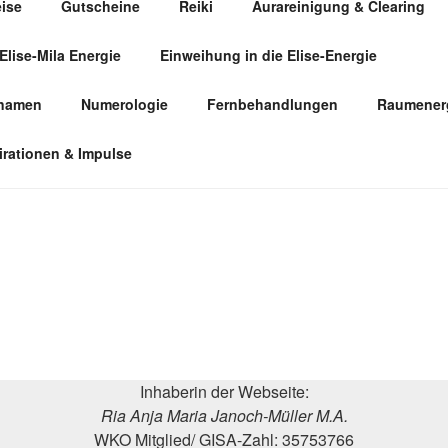
eise
Gutscheine
Reiki
Aurareinigung & Clearing
Elise-Mila Energie
Einweihung in die Elise-Energie
ÜR HUMANENERGETIK
snamen
Numerologie
Fernbehandlungen
Raumenerg
irationen & Impulse
Inhaberin der Webseite:
Ria Anja Maria Janoch-Müller M.A.
WKO Mitglied/ GISA-Zahl: 35753766