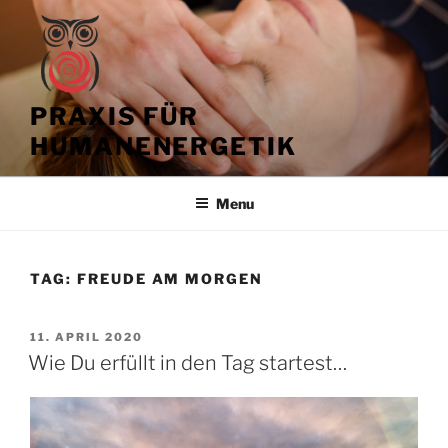
Skip
to
content
PRAXIS FÜR
HUMANENERGETIK
Menu
TAG:
FREUDE AM MORGEN
POSTED
11. APRIL 2020
ON
Wie Du erfüllt in den Tag startest…