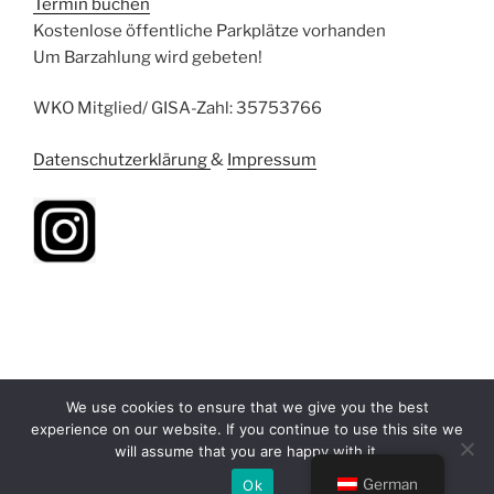
Termin buchen
Kostenlose öffentliche Parkplätze vorhanden
Um Barzahlung wird gebeten!
WKO Mitglied/ GISA-Zahl: 35753766
Datenschutzerklärung
&
Impressum
We use cookies to ensure that we give you the best
experience on our website. If you continue to use this site we
will assume that you are happy with it.
Stolz präsentiert von WordPress
German
Ok