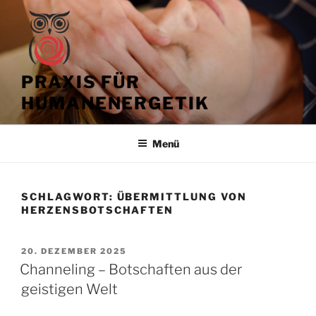
Zum
Inhalt
springen
PRAXIS FÜR
HUMANENERGETIK
Menü
SCHLAGWORT:
ÜBERMITTLUNG VON
HERZENSBOTSCHAFTEN
VERÖFFENTLICHT
20. DEZEMBER 2025
AM
Channeling – Botschaften aus der
geistigen Welt