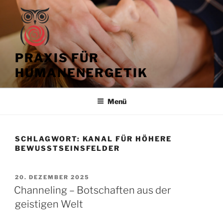
Zum
Inhalt
springen
PRAXIS FÜR
HUMANENERGETIK
Menü
SCHLAGWORT:
KANAL FÜR HÖHERE
BEWUSSTSEINSFELDER
VERÖFFENTLICHT
20. DEZEMBER 2025
AM
Channeling – Botschaften aus der
geistigen Welt