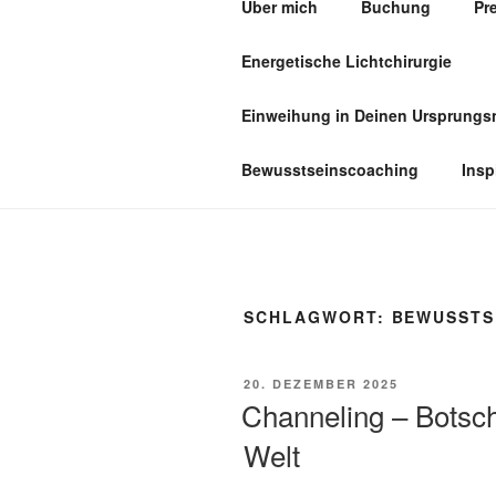
Über mich
Buchung
Pr
Zum
Inhalt
Energetische Lichtchirurgie
springen
PRAXIS F
Einweihung in Deinen Ursprung
Bewusstseinscoaching
Insp
SCHLAGWORT:
BEWUSSTS
VERÖFFENTLICHT
20. DEZEMBER 2025
AM
Channeling – Botsch
Welt