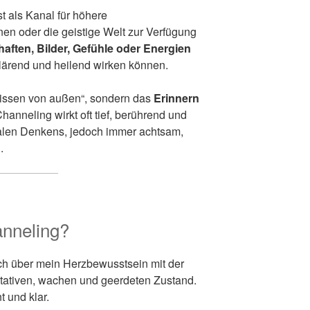
t als Kanal für höhere
en oder die geistige Welt zur Verfügung
aften, Bilder, Gefühle oder Energien
klärend und heilend wirken können.
„Wissen von außen“, sondern das
Erinnern
Channeling wirkt oft tief, berührend und
onalen Denkens, jedoch immer achtsam,
.
anneling?
h über mein Herzbewusstsein mit der
tativen, wachen und geerdeten Zustand.
t und klar.