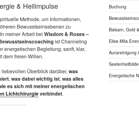
ergie & Heilimpulse
Buchung
Bewusstseinsc
spirituelle Methode, um Informationen,
höheren Bewusstseinsebenen zu
Balsam, Gold &
n meiner Arbeit bei
Wisdom & Roses –
Elise-Mila Ener
 Bewusstseinscoaching
ist Channeling
r energetischen Begleitung, sanft, klar,
Aurareinigung 
t dem freien Willen.
Seelenheilbilde
n liebevollen Überblick darüber,
was
Energetische N
iert
,
was dabei wichtig ist
,
was alles
wie es sich mit meiner energetischen
n Lichtchirurgie
verbindet
.