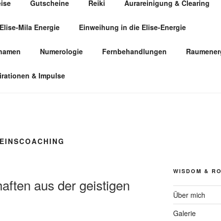
eise
Gutscheine
Reiki
Aurareinigung & Clearing
Elise-Mila Energie
Einweihung in die Elise-Energie
ÜR HUMANENERGETIK
snamen
Numerologie
Fernbehandlungen
Raumenerg
irationen & Impulse
EINSCOACHING
WISDOM & R
aften aus der geistigen
Über mich
Galerie