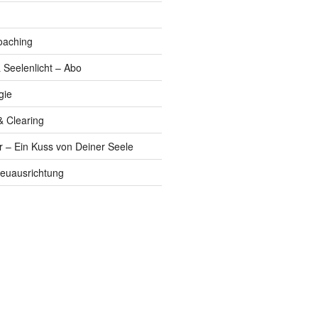
oaching
 Seelenlicht – Abo
gie
& Clearing
r – Ein Kuss von Deiner Seele
euausrichtung